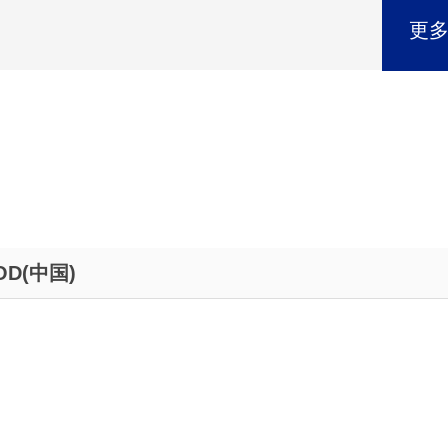
更多
D(中国)