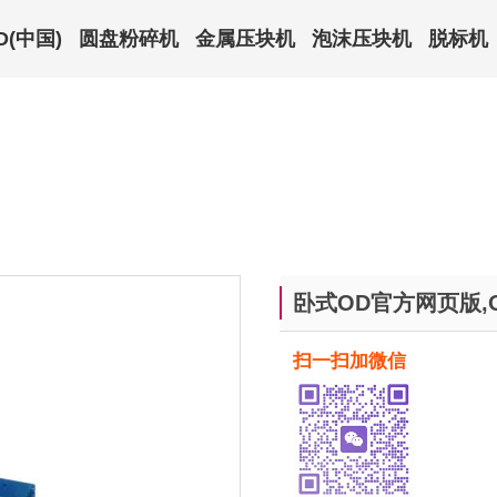
(中国)
圆盘粉碎机
金属压块机
泡沫压块机
脱标机
卧式OD官方网页版,O
扫一扫加微信