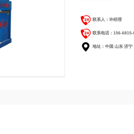
联系人：许经理
联系电话：156-6815-
地址：中国 山东 济