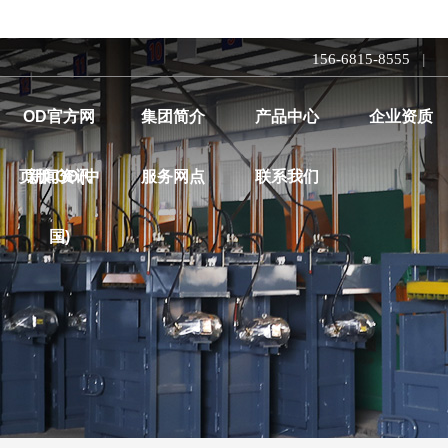
156-6815-8555
|
OD官方网
集团简介
产品中心
企业资质
页版,OD(中
新闻资讯
服务网点
联系我们
国)